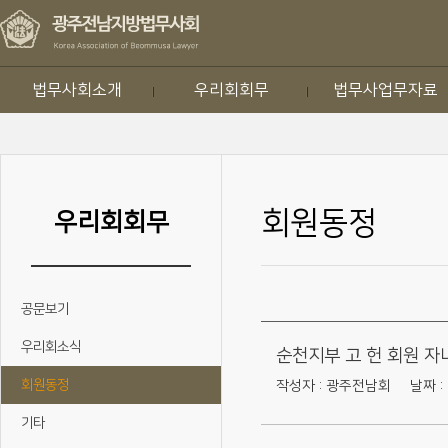
법무사회소개
우리회회무
법무사업무자료
회원동정
우리회회무
공문보기
우리회소식
순천지부 고 헌 회원 자
회원동정
작성자 : 광주전남회
날짜 : 
기타